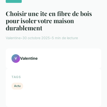
Choisir une ite en fibre de bois
pour isoler votre maison
durablement
Valentine
•
30 octobre 2025
•
5 min de lecture
Valentine
V
TAGS
Actu