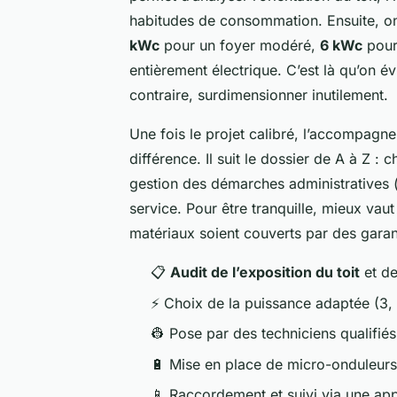
habitudes de consommation. Ensuite, on
kWc
pour un foyer modéré,
6 kWc
pour
entièrement électrique. C’est là qu’on é
contraire, surdimensionner inutilement.
Une fois le projet calibré, l’accompagne
différence. Il suit le dossier de A à Z :
gestion des démarches administratives 
service. Pour être tranquille, mieux vaut
matériaux soient couverts par des garanti
📋
Audit de l’exposition du toit
et de
⚡ Choix de la puissance adaptée (3,
👷 Pose par des techniciens qualifiés
🔋 Mise en place de micro-onduleurs
📱 Raccordement et suivi via une app