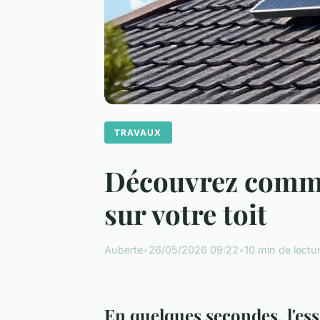
TRAVAUX
Découvrez commen
sur votre toit
Auberte
•
26/05/2026 09:22
•
10 min de lectu
En quelques secondes, l'ess