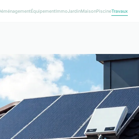
Déménagement
Équipement
Immo
Jardin
Maison
Piscine
Travaux