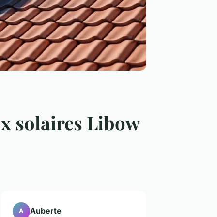
x solaires Libow
Auberte
A