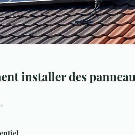
t installer des panneau
re
entiel