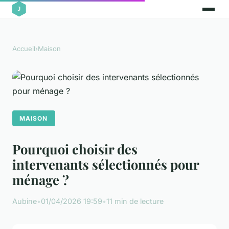
Accueil
›
Maison
MAISON
Pourquoi choisir des
intervenants sélectionnés pour
ménage ?
Aubine
•
01/04/2026 19:59
•
11 min de lecture