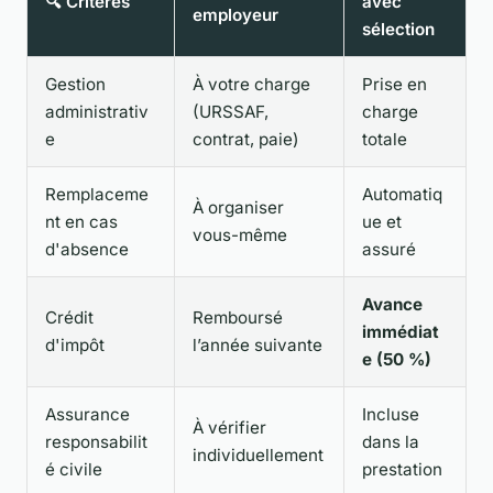
🔍 Critères
avec
employeur
sélection
Gestion
À votre charge
Prise en
administrativ
(URSSAF,
charge
e
contrat, paie)
totale
Remplaceme
Automatiq
À organiser
nt en cas
ue et
vous-même
d'absence
assuré
Avance
Crédit
Remboursé
immédiat
d'impôt
l’année suivante
e (50 %)
Assurance
Incluse
À vérifier
responsabilit
dans la
individuellement
é civile
prestation