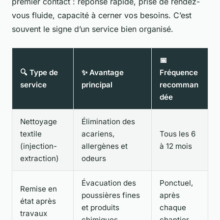
premier contact : réponse rapide, prise de rendez-
vous fluide, capacité à cerner vos besoins. C’est
souvent le signe d’un service bien organisé.
📅
🔍 Type de
✨ Avantage
Fréquence
service
principal
recomman
dée
Nettoyage
Élimination des
textile
acariens,
Tous les 6
(injection-
allergènes et
à 12 mois
extraction)
odeurs
Évacuation des
Ponctuel,
Remise en
poussières fines
après
état après
et produits
chaque
travaux
chimiques
chantier