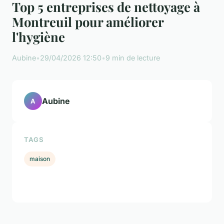
Top 5 entreprises de nettoyage à
Montreuil pour améliorer
l'hygiène
Aubine
•
29/04/2026 12:50
•
9 min de lecture
Aubine
A
TAGS
maison